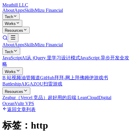
Meathill LLC
About
Apps
Skills
Mizu Financial
Tech
Works
Resources
About
Apps
Skills
Mizu Financial
Tech
JavaScript
AI
从 jQuery 里学习设计模式
JavaScript 异步开发全攻
略
Works
B 站视频
油管频道
GitHub
拜拜-网上拜佛
姆伊游戏书
Battleship
AIGAZOU
扫雷游戏
Resources
Zeabur（Vercel 竞品）
超好用的后端 LeanCloud
Digital
Ocean
Vultr VPS
返回文章列表
标签：
http