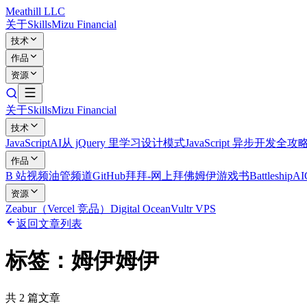
Meathill LLC
关于
Skills
Mizu Financial
技术
作品
资源
关于
Skills
Mizu Financial
技术
JavaScript
AI
从 jQuery 里学习设计模式
JavaScript 异步开发全攻
作品
B 站视频
油管频道
GitHub
拜拜-网上拜佛
姆伊游戏书
Battleship
A
资源
Zeabur（Vercel 竞品）
Digital Ocean
Vultr VPS
返回文章列表
标签：
姆伊姆伊
共
2
篇文章