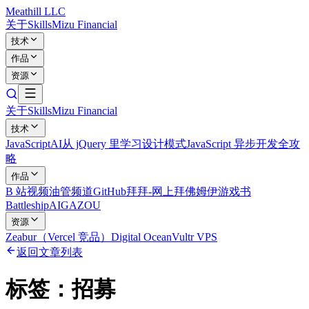
Meathill LLC
关于
Skills
Mizu Financial
技术
作品
资源
关于
Skills
Mizu Financial
技术
JavaScript
AI
从 jQuery 里学习设计模式
JavaScript 异步开发全攻
略
作品
B 站视频
油管频道
GitHub
拜拜-网上拜佛
姆伊游戏书
Battleship
AIGAZOU
资源
Zeabur（Vercel 竞品）
Digital Ocean
Vultr VPS
返回文章列表
标签：
招募