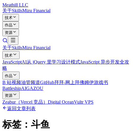
Meathill LLC
关于
Skills
Mizu Financial
技术
作品
资源
关于
Skills
Mizu Financial
技术
JavaScript
AI
从 jQuery 里学习设计模式
JavaScript 异步开发全攻
略
作品
B 站视频
油管频道
GitHub
拜拜-网上拜佛
姆伊游戏书
Battleship
AIGAZOU
资源
Zeabur（Vercel 竞品）
Digital Ocean
Vultr VPS
返回文章列表
标签：
斗鱼