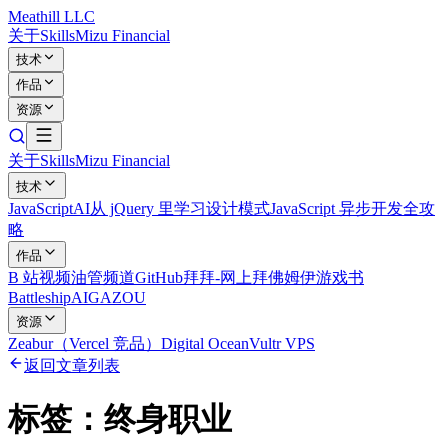
Meathill LLC
关于
Skills
Mizu Financial
技术
作品
资源
关于
Skills
Mizu Financial
技术
JavaScript
AI
从 jQuery 里学习设计模式
JavaScript 异步开发全攻
略
作品
B 站视频
油管频道
GitHub
拜拜-网上拜佛
姆伊游戏书
Battleship
AIGAZOU
资源
Zeabur（Vercel 竞品）
Digital Ocean
Vultr VPS
返回文章列表
标签：
终身职业