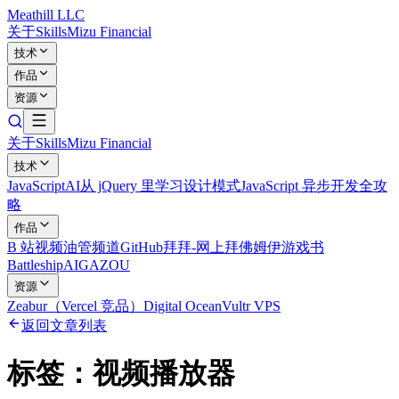
Meathill LLC
关于
Skills
Mizu Financial
技术
作品
资源
关于
Skills
Mizu Financial
技术
JavaScript
AI
从 jQuery 里学习设计模式
JavaScript 异步开发全攻
略
作品
B 站视频
油管频道
GitHub
拜拜-网上拜佛
姆伊游戏书
Battleship
AIGAZOU
资源
Zeabur（Vercel 竞品）
Digital Ocean
Vultr VPS
返回文章列表
标签：
视频播放器