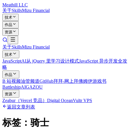
Meathill LLC
关于
Skills
Mizu Financial
技术
作品
资源
关于
Skills
Mizu Financial
技术
JavaScript
AI
从 jQuery 里学习设计模式
JavaScript 异步开发全攻
略
作品
B 站视频
油管频道
GitHub
拜拜-网上拜佛
姆伊游戏书
Battleship
AIGAZOU
资源
Zeabur（Vercel 竞品）
Digital Ocean
Vultr VPS
返回文章列表
标签：
骑士