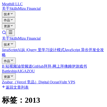
Meathill LLC
关于
Skills
Mizu Financial
技术
作品
资源
关于
Skills
Mizu Financial
技术
JavaScript
AI
从 jQuery 里学习设计模式
JavaScript 异步开发全攻
略
作品
B 站视频
油管频道
GitHub
拜拜-网上拜佛
姆伊游戏书
Battleship
AIGAZOU
资源
Zeabur（Vercel 竞品）
Digital Ocean
Vultr VPS
返回文章列表
标签：
2013