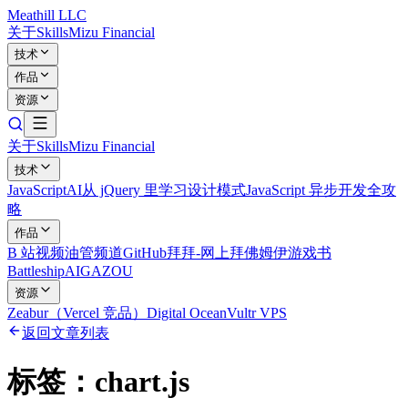
Meathill LLC
关于
Skills
Mizu Financial
技术
作品
资源
关于
Skills
Mizu Financial
技术
JavaScript
AI
从 jQuery 里学习设计模式
JavaScript 异步开发全攻
略
作品
B 站视频
油管频道
GitHub
拜拜-网上拜佛
姆伊游戏书
Battleship
AIGAZOU
资源
Zeabur（Vercel 竞品）
Digital Ocean
Vultr VPS
返回文章列表
标签：
chart.js