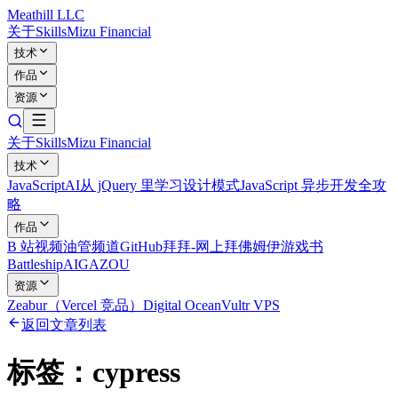
Meathill LLC
关于
Skills
Mizu Financial
技术
作品
资源
关于
Skills
Mizu Financial
技术
JavaScript
AI
从 jQuery 里学习设计模式
JavaScript 异步开发全攻
略
作品
B 站视频
油管频道
GitHub
拜拜-网上拜佛
姆伊游戏书
Battleship
AIGAZOU
资源
Zeabur（Vercel 竞品）
Digital Ocean
Vultr VPS
返回文章列表
标签：
cypress