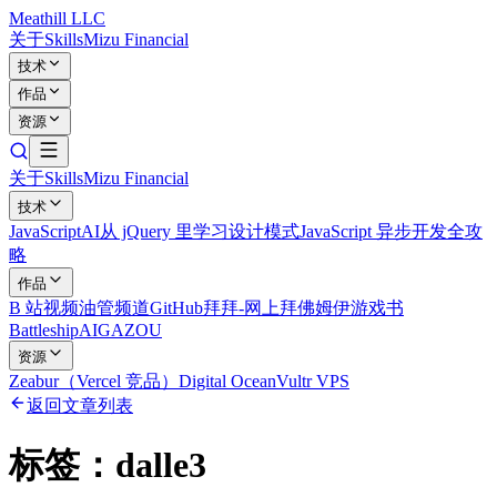
Meathill LLC
关于
Skills
Mizu Financial
技术
作品
资源
关于
Skills
Mizu Financial
技术
JavaScript
AI
从 jQuery 里学习设计模式
JavaScript 异步开发全攻
略
作品
B 站视频
油管频道
GitHub
拜拜-网上拜佛
姆伊游戏书
Battleship
AIGAZOU
资源
Zeabur（Vercel 竞品）
Digital Ocean
Vultr VPS
返回文章列表
标签：
dalle3