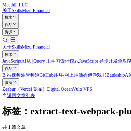
Meathill LLC
关于
Skills
Mizu Financial
技术
作品
资源
关于
Skills
Mizu Financial
技术
JavaScript
AI
从 jQuery 里学习设计模式
JavaScript 异步开发全攻
作品
B 站视频
油管频道
GitHub
拜拜-网上拜佛
姆伊游戏书
Battleship
A
资源
Zeabur（Vercel 竞品）
Digital Ocean
Vultr VPS
返回文章列表
标签：
extract-text-webpack-pl
共
1
篇文章