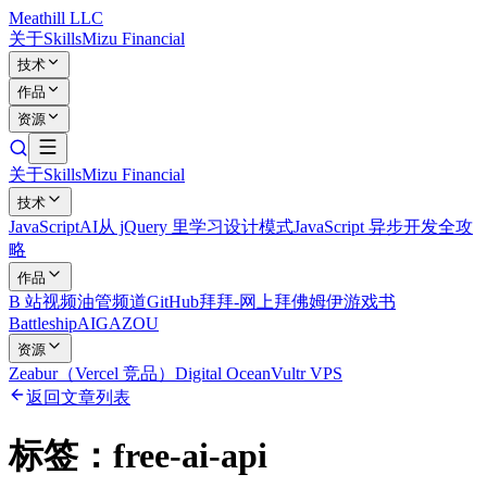
Meathill LLC
关于
Skills
Mizu Financial
技术
作品
资源
关于
Skills
Mizu Financial
技术
JavaScript
AI
从 jQuery 里学习设计模式
JavaScript 异步开发全攻
略
作品
B 站视频
油管频道
GitHub
拜拜-网上拜佛
姆伊游戏书
Battleship
AIGAZOU
资源
Zeabur（Vercel 竞品）
Digital Ocean
Vultr VPS
返回文章列表
标签：
free-ai-api