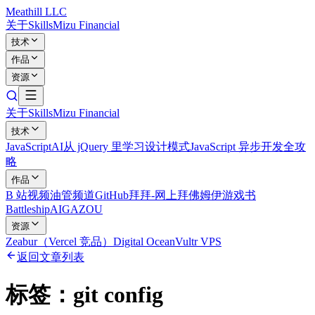
Meathill LLC
关于
Skills
Mizu Financial
技术
作品
资源
关于
Skills
Mizu Financial
技术
JavaScript
AI
从 jQuery 里学习设计模式
JavaScript 异步开发全攻
略
作品
B 站视频
油管频道
GitHub
拜拜-网上拜佛
姆伊游戏书
Battleship
AIGAZOU
资源
Zeabur（Vercel 竞品）
Digital Ocean
Vultr VPS
返回文章列表
标签：
git config