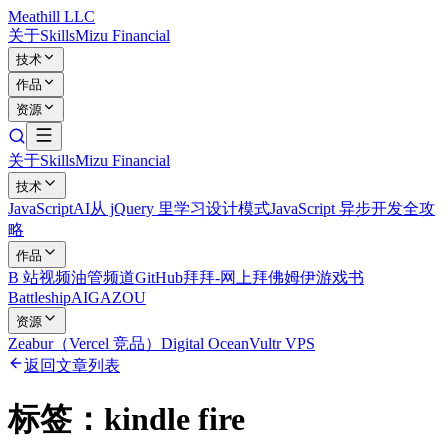
Meathill LLC
关于
Skills
Mizu Financial
技术
作品
资源
关于
Skills
Mizu Financial
技术
JavaScript
AI
从 jQuery 里学习设计模式
JavaScript 异步开发全攻
略
作品
B 站视频
油管频道
GitHub
拜拜-网上拜佛
姆伊游戏书
Battleship
AIGAZOU
资源
Zeabur（Vercel 竞品）
Digital Ocean
Vultr VPS
返回文章列表
标签：
kindle fire