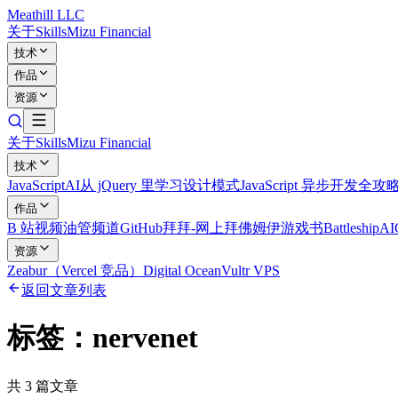
Meathill LLC
关于
Skills
Mizu Financial
技术
作品
资源
关于
Skills
Mizu Financial
技术
JavaScript
AI
从 jQuery 里学习设计模式
JavaScript 异步开发全攻
作品
B 站视频
油管频道
GitHub
拜拜-网上拜佛
姆伊游戏书
Battleship
A
资源
Zeabur（Vercel 竞品）
Digital Ocean
Vultr VPS
返回文章列表
标签：
nervenet
共
3
篇文章