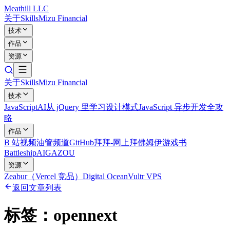
Meathill LLC
关于
Skills
Mizu Financial
技术
作品
资源
关于
Skills
Mizu Financial
技术
JavaScript
AI
从 jQuery 里学习设计模式
JavaScript 异步开发全攻
略
作品
B 站视频
油管频道
GitHub
拜拜-网上拜佛
姆伊游戏书
Battleship
AIGAZOU
资源
Zeabur（Vercel 竞品）
Digital Ocean
Vultr VPS
返回文章列表
标签：
opennext