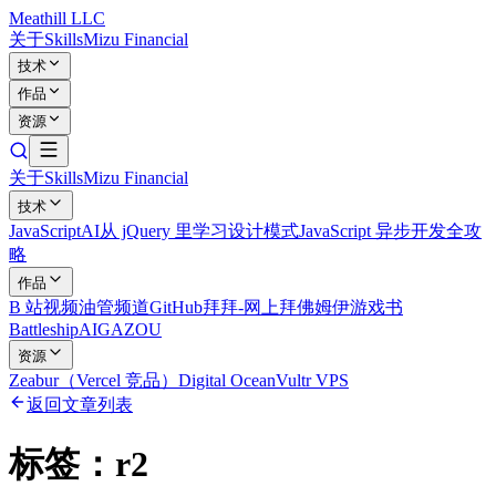
Meathill LLC
关于
Skills
Mizu Financial
技术
作品
资源
关于
Skills
Mizu Financial
技术
JavaScript
AI
从 jQuery 里学习设计模式
JavaScript 异步开发全攻
略
作品
B 站视频
油管频道
GitHub
拜拜-网上拜佛
姆伊游戏书
Battleship
AIGAZOU
资源
Zeabur（Vercel 竞品）
Digital Ocean
Vultr VPS
返回文章列表
标签：
r2