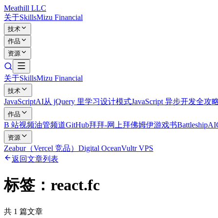
Meathill LLC
关于
Skills
Mizu Financial
技术
作品
资源
关于
Skills
Mizu Financial
技术
JavaScript
AI
从 jQuery 里学习设计模式
JavaScript 异步开发全攻
作品
B 站视频
油管频道
GitHub
拜拜-网上拜佛
姆伊游戏书
Battleship
A
资源
Zeabur（Vercel 竞品）
Digital Ocean
Vultr VPS
返回文章列表
标签：
react.fc
共
1
篇文章