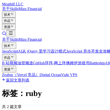
Meathill LLC
关于
Skills
Mizu Financial
技术
作品
资源
关于
Skills
Mizu Financial
技术
JavaScript
AI
从 jQuery 里学习设计模式
JavaScript 异步开发全攻
作品
B 站视频
油管频道
GitHub
拜拜-网上拜佛
姆伊游戏书
Battleship
A
资源
Zeabur（Vercel 竞品）
Digital Ocean
Vultr VPS
返回文章列表
标签：
ruby
共
2
篇文章