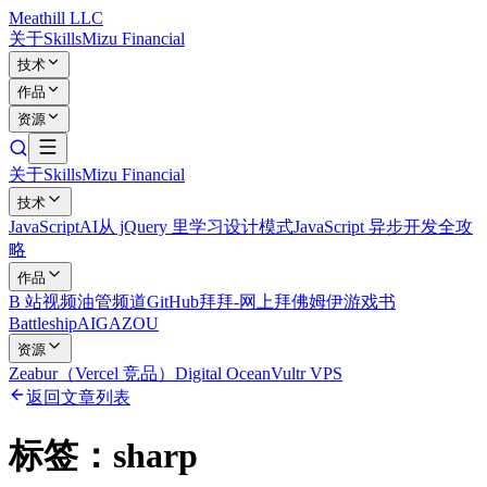
Meathill LLC
关于
Skills
Mizu Financial
技术
作品
资源
关于
Skills
Mizu Financial
技术
JavaScript
AI
从 jQuery 里学习设计模式
JavaScript 异步开发全攻
略
作品
B 站视频
油管频道
GitHub
拜拜-网上拜佛
姆伊游戏书
Battleship
AIGAZOU
资源
Zeabur（Vercel 竞品）
Digital Ocean
Vultr VPS
返回文章列表
标签：
sharp