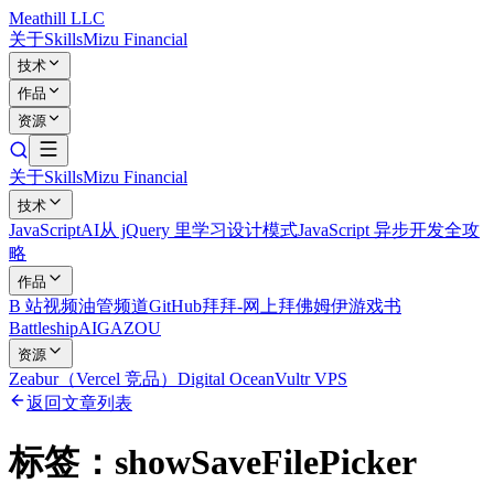
Meathill LLC
关于
Skills
Mizu Financial
技术
作品
资源
关于
Skills
Mizu Financial
技术
JavaScript
AI
从 jQuery 里学习设计模式
JavaScript 异步开发全攻
略
作品
B 站视频
油管频道
GitHub
拜拜-网上拜佛
姆伊游戏书
Battleship
AIGAZOU
资源
Zeabur（Vercel 竞品）
Digital Ocean
Vultr VPS
返回文章列表
标签：
showSaveFilePicker