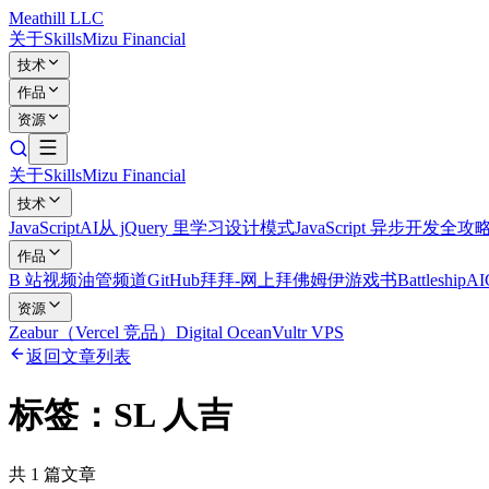
Meathill LLC
关于
Skills
Mizu Financial
技术
作品
资源
关于
Skills
Mizu Financial
技术
JavaScript
AI
从 jQuery 里学习设计模式
JavaScript 异步开发全攻
作品
B 站视频
油管频道
GitHub
拜拜-网上拜佛
姆伊游戏书
Battleship
A
资源
Zeabur（Vercel 竞品）
Digital Ocean
Vultr VPS
返回文章列表
标签：
SL 人吉
共
1
篇文章