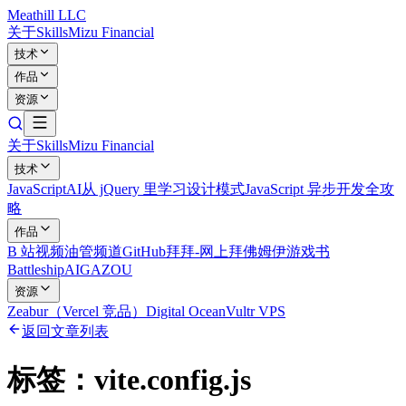
Meathill LLC
关于
Skills
Mizu Financial
技术
作品
资源
关于
Skills
Mizu Financial
技术
JavaScript
AI
从 jQuery 里学习设计模式
JavaScript 异步开发全攻
略
作品
B 站视频
油管频道
GitHub
拜拜-网上拜佛
姆伊游戏书
Battleship
AIGAZOU
资源
Zeabur（Vercel 竞品）
Digital Ocean
Vultr VPS
返回文章列表
标签：
vite.config.js