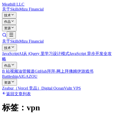
Meathill LLC
关于
Skills
Mizu Financial
技术
作品
资源
关于
Skills
Mizu Financial
技术
JavaScript
AI
从 jQuery 里学习设计模式
JavaScript 异步开发全攻
略
作品
B 站视频
油管频道
GitHub
拜拜-网上拜佛
姆伊游戏书
Battleship
AIGAZOU
资源
Zeabur（Vercel 竞品）
Digital Ocean
Vultr VPS
返回文章列表
标签：
vpn