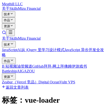
Meathill LLC
关于
Skills
Mizu Financial
技术
作品
资源
关于
Skills
Mizu Financial
技术
JavaScript
AI
从 jQuery 里学习设计模式
JavaScript 异步开发全攻
略
作品
B 站视频
油管频道
GitHub
拜拜-网上拜佛
姆伊游戏书
Battleship
AIGAZOU
资源
Zeabur（Vercel 竞品）
Digital Ocean
Vultr VPS
返回文章列表
标签：
vue-loader