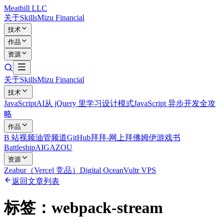
Meathill LLC
关于
Skills
Mizu Financial
技术
作品
资源
关于
Skills
Mizu Financial
技术
JavaScript
AI
从 jQuery 里学习设计模式
JavaScript 异步开发全攻
略
作品
B 站视频
油管频道
GitHub
拜拜-网上拜佛
姆伊游戏书
Battleship
AIGAZOU
资源
Zeabur（Vercel 竞品）
Digital Ocean
Vultr VPS
返回文章列表
标签：
webpack-stream