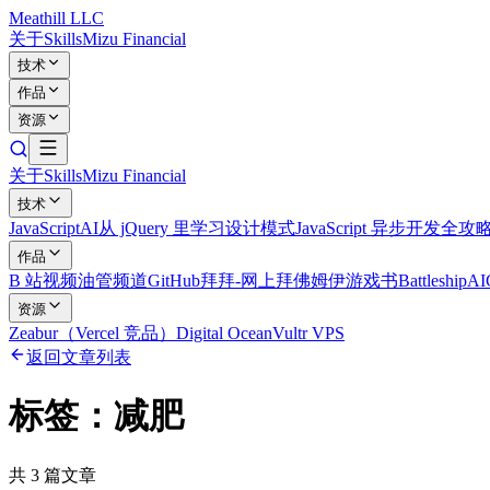
Meathill LLC
关于
Skills
Mizu Financial
技术
作品
资源
关于
Skills
Mizu Financial
技术
JavaScript
AI
从 jQuery 里学习设计模式
JavaScript 异步开发全攻
作品
B 站视频
油管频道
GitHub
拜拜-网上拜佛
姆伊游戏书
Battleship
A
资源
Zeabur（Vercel 竞品）
Digital Ocean
Vultr VPS
返回文章列表
标签：
减肥
共
3
篇文章